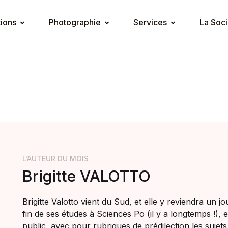
tions
Photographie
Services
La Soci
L’AUTEUR DU MOIS
Brigitte VALOTTO
Brigitte Valotto vient du Sud, et elle y reviendra un j
fin de ses études à Sciences Po (il y a longtemps !), 
public, avec pour rubriques de prédilection les sujets 