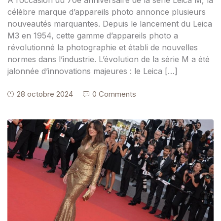
célèbre marque d’appareils photo annonce plusieurs
nouveautés marquantes. Depuis le lancement du Leica
M3 en 1954, cette gamme d’appareils photo a
révolutionné la photographie et établi de nouvelles
normes dans l’industrie. L’évolution de la série M a été
jalonnée d’innovations majeures : le Leica […]
28 octobre 2024
0 Comments