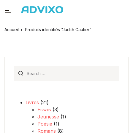
Accueil
Produits identifiés “Judith Gautier”
Search for:
21 produits
Livres
21
3 produits
Essais
3
1 produit
Jeunesse
1
1 produit
Poésie
1
8 produits
Romans
8