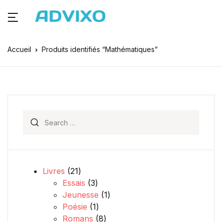
Accueil
Produits identifiés “Mathématiques”
Search for:
21 produits
Livres
21
3 produits
Essais
3
1 produit
Jeunesse
1
1 produit
Poésie
1
8 produits
Romans
8