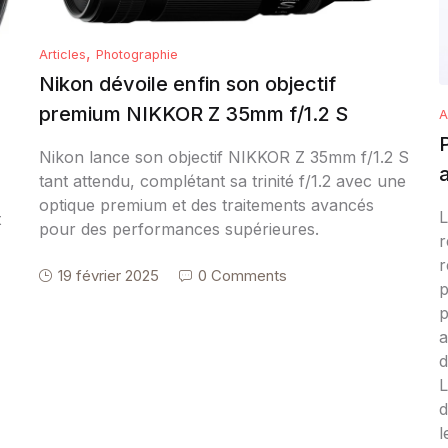
,
Articles
Photographie
Nikon dévoile enfin son objectif
premium NIKKOR Z 35mm f/1.2 S
A
Nikon lance son objectif NIKKOR Z 35mm f/1.2 S
tant attendu, complétant sa trinité f/1.2 avec une
optique premium et des traitements avancés
L
t
pour des performances supérieures.
r
r
19 février 2025
0 Comments
p
p
a
d
L
d
l