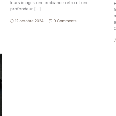
leurs images une ambiance rétro et une
F
profondeur […]
f
a
12 octobre 2024
0 Comments
a
c