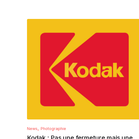
,
News
Photographie
Kodak : Pas une fermeture mais une