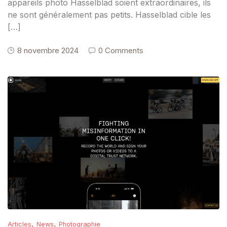
appareils photo Hasselblad soient extraordinaires, ils
ne sont généralement pas petits. Hasselblad cible les
[…]
8 novembre 2024
0 Comments
,
,
Articles
News
Photographie