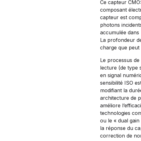
Ce capteur CMOS 
composant électr
capteur est compo
photons incidents
accumulée dans u
La profondeur de 
charge que peut 
Le processus de l
lecture (de type 
en signal numéri
sensibilité ISO e
modifiant la duré
architecture de 
améliore l’efficac
technologies com
ou le « dual gain
la réponse du ca
correction de non