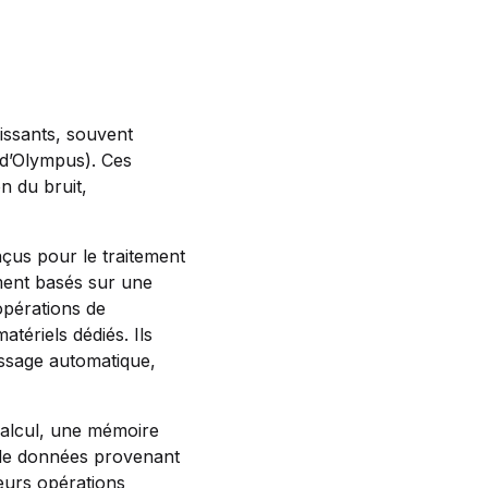
issants, souvent
 d’Olympus). Ces
n du bruit,
çus pour le traitement
ment basés sur une
opérations de
atériels dédiés. Ils
ssage automatique,
alcul, une mémoire
 de données provenant
ieurs opérations