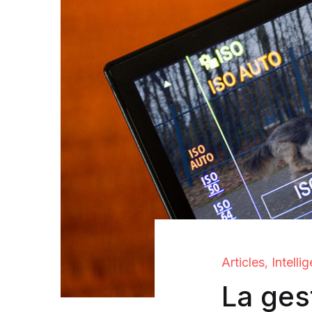
Articles
Intellig
,
La ges