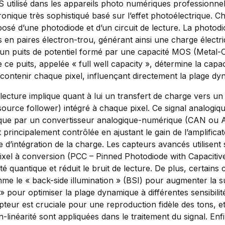
utilisé dans les appareils photo numériques professionne
onique très sophistiqué basé sur l’effet photoélectrique. C
sé d’une photodiode et d’un circuit de lecture. La photodi
 en paires électron-trou, générant ainsi une charge électri
n puits de potentiel formé par une capacité MOS (Metal-
ce puits, appelée « full well capacity », détermine la capa
contenir chaque pixel, influençant directement la plage dy
ecture implique quant à lui un transfert de charge vers un
source follower) intégré à chaque pixel. Ce signal analogiqu
que par un convertisseur analogique-numérique (CAN ou A
st principalement contrôlée en ajustant le gain de l’amplific
e d’intégration de la charge. Les capteurs avancés utilisen
pixel à conversion (PCC – Pinned Photodiode with Capacitive
ité quantique et réduit le bruit de lecture. De plus, certains
me le « back-side illumination » (BSI) pour augmenter la s
 » pour optimiser la plage dynamique à différentes sensibilité
pteur est cruciale pour une reproduction fidèle des tons, e
-linéarité sont appliquées dans le traitement du signal. Enfi