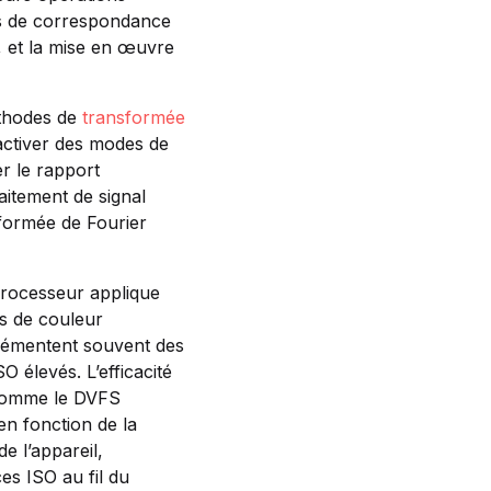
bles de correspondance
n, et la mise en œuvre
éthodes de
transformée
activer des modes de
r le rapport
aitement de signal
formée de Fourier
 processeur applique
ls de couleur
plémentent souvent des
 élevés. L’efficacité
s comme le DVFS
n fonction de la
e l’appareil,
es ISO au fil du