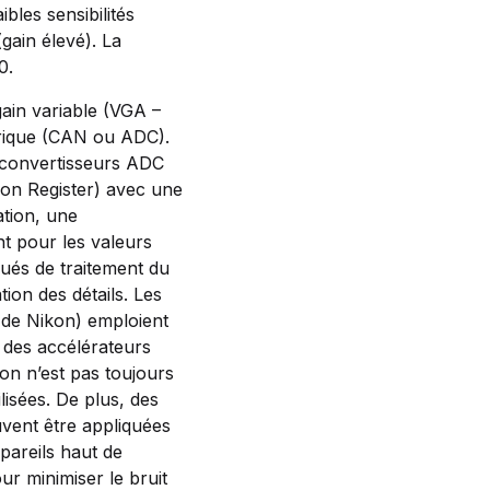
ibles sensibilités
(gain élevé). La
0.
gain variable (VGA –
érique (CAN ou ADC).
s convertisseurs ADC
ion Register) avec une
ation, une
nt pour les valeurs
qués de traitement du
tion des détails. Les
de Nikon) emploient
r des accélérateurs
ion n’est pas toujours
lisées. De plus, des
vent être appliquées
ppareils haut de
r minimiser le bruit