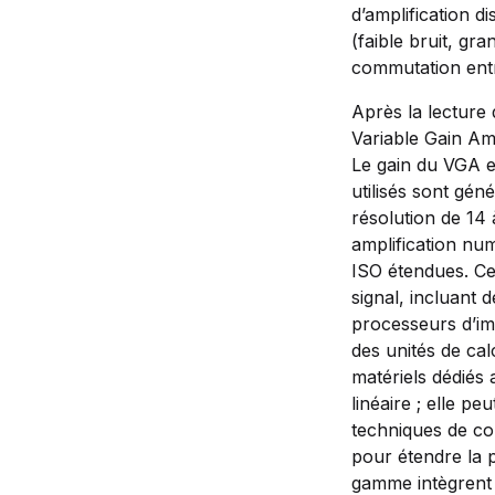
d’amplification di
(faible bruit, gr
commutation entr
Après la lecture 
Variable Gain Am
Le gain du VGA e
utilisés sont gé
résolution de 14
amplification nu
ISO étendues. Cet
signal, incluant 
processeurs d’i
des unités de cal
matériels dédiés 
linéaire ; elle p
techniques de co
pour étendre la p
gamme intègrent 