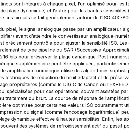
stincts sont intégrés à chaque pixel, l’un optimisé pour les fa
ande plage dynamique) et l’autre pour les hautes sensibilités 
e ces circuits se fait généralement autour de l’ISO 400-80
du pixel, le signal analogique passe par un amplificateur à 
plifier) avant d’atteindre le convertisseur analogique-num
st précisément contrôlé pour ajuster la sensibilité ISO. Le
néralement de type pipeline ou SAR (Successive Approximat
 à 16 bits pour préserver la plage dynamique. Post-numéris
mérique supplémentaire peut être appliquée, particulièreme
te amplification numérique utilise des algorithmes sophisti
des techniques de réduction du bruit adaptatif et de préserva
mage propriétaires (comme le DIGIC de Canon ou l’EXPEED 
cul spécialisées pour ces opérations, souvent assistées pa
au traitement du bruit. La courbe de réponse de l’amplificat
eut être optimisée pour certaines valeurs ISO couramment uti
mpression du signal (comme l’encodage logarithmique) peu
lage dynamique effective à hautes sensibilités. Enfin, les a
souvent des systèmes de refroidissement actif ou passif pou