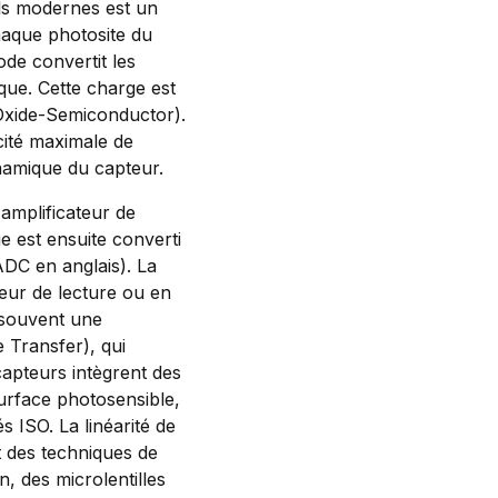
ls modernes est un
haque photosite du
ode convertit les
que. Cette charge est
Oxide-Semiconductor).
cité maximale de
namique du capteur.
 amplificateur de
e est ensuite converti
DC en anglais). La
ateur de lecture ou en
t souvent une
 Transfer), qui
 capteurs intègrent des
urface photosensible,
s ISO. La linéarité de
t des techniques de
n, des microlentilles