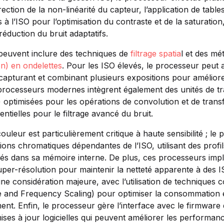
rrection de la non-linéarité du capteur, l’application de ta
 à l’ISO pour l’optimisation du contraste et de la saturatio
réduction du bruit adaptatifs.
peuvent inclure des techniques de
filtrage spatia
l et des m
n) en ondelettes
. Pour les ISO élevés, le processeur peut 
 capturant et combinant plusieurs expositions pour améliore
 processeurs modernes intègrent également des unités de tr
optimisées pour les opérations de convolution et de trans
entielles pour le filtrage avancé du bruit.
couleur est particulièrement critique à haute sensibilité ; le
ons chromatiques dépendantes de l’ISO, utilisant des profi
kés dans sa mémoire interne. De plus, ces processeurs im
per-résolution pour maintenir la netteté apparente à des ISO
une considération majeure, avec l’utilisation de technique
 and Frequency Scaling) pour optimiser la consommation e
ent. Enfin, le processeur gère l’interface avec le firmware d
ses à jour logicielles qui peuvent améliorer les performanc