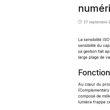
numér
27 septembre 
La sensibilité IS
sensibilité du c
sa gestion fait a
large plage de va
Fonctio
Au cœur du proc
(Complementary M
composé de milli
lumière frappe ce