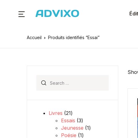
Édi
Accueil
Produits identifiés “Essai”
Show
Search for:
21 produits
Livres
21
3 produits
Essais
3
1 produit
Jeunesse
1
1 produit
Poésie
1