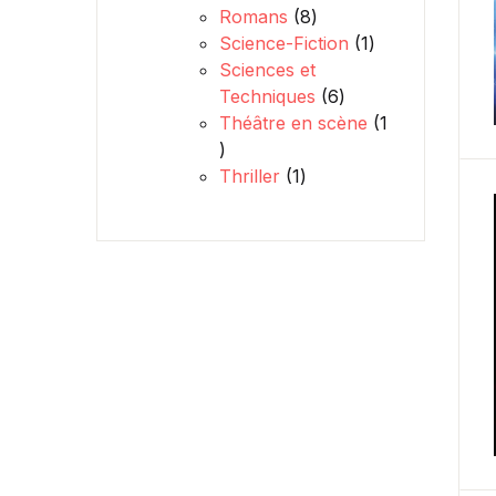
8 produits
Romans
8
1 produit
Science-Fiction
1
Sciences et
6 produits
Techniques
6
Théâtre en scène
1
1 produit
1 produit
Thriller
1