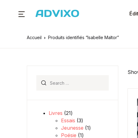
Édi
Accueil
Produits identifiés “Isabelle Maltor”
Show
Search for:
21 produits
Livres
21
3 produits
Essais
3
1 produit
Jeunesse
1
1 produit
Poésie
1