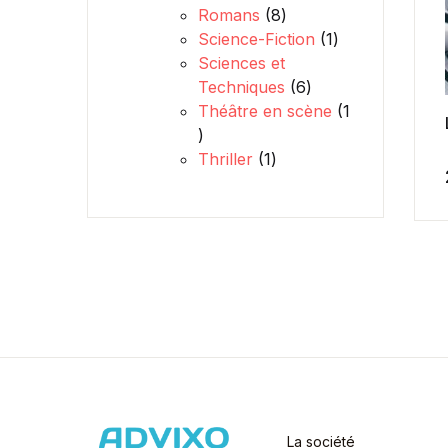
8 produits
Romans
8
1 produit
Science-Fiction
1
Sciences et
6 produits
Techniques
6
Théâtre en scène
1
1 produit
1 produit
Thriller
1
La société