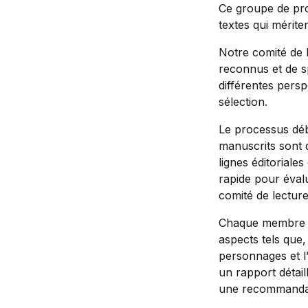
Ce groupe de pro
textes qui mériten
Notre comité de l
reconnus et de sp
différentes persp
sélection.
Le processus déb
manuscrits sont d
lignes éditoriale
rapide pour évalu
comité de lectur
Chaque membre du
aspects tels que,
personnages et l’o
un rapport détail
une recommandati