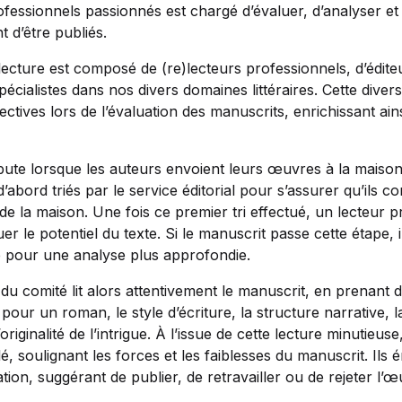
fessionnels passionnés est chargé d’évaluer, d’analyser e
t d’être publiés.
ecture est composé de (re)lecteurs professionnels, d’éditeu
écialistes dans nos divers domaines littéraires. Cette diver
ectives lors de l’évaluation des manuscrits, enrichissant ain
ute lorsque les auteurs envoient leurs œuvres à la maison 
’abord triés par le service éditorial pour s’assurer qu’ils 
s de la maison. Une fois ce premier tri effectué, un lecteur 
er le potentiel du texte. Si le manuscrit passe cette étape, i
e pour une analyse plus approfondie.
 comité lit alors attentivement le manuscrit, en prenant d
 pour un roman, le style d’écriture, la structure narrative,
riginalité de l’intrigue. À l’issue de cette lecture minutieuse
lé, soulignant les forces et les faiblesses du manuscrit. Ils
on, suggérant de publier, de retravailler ou de rejeter l’œ