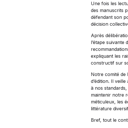
Une fois les lect
des manuscrits p
défendant son po
décision collecti
Après délibératio
l’étape suivante 
recommandations 
expliquant les ra
constructif sur so
Notre comité de l
d’édition. Il vei
à nos standards, 
maintenir notre r
méticuleux, les 
littérature divers
Bref, tout le con