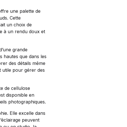
offre une palette de
uds. Cette
ait un choix de
ue à un rendu doux et
 d’une grande
es hautes que dans les
pérer des détails même
t utile pour gérer des
e de cellulose
est disponible en
reils photographiques.
ie. Elle excelle dans
d’éclairage peuvent
le ou en studio, la