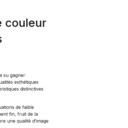
e couleur
s
 a su gagner
alités esthétiques
istiques distinctives
uations de faible
t fin, fruit de la
re une qualité d’image