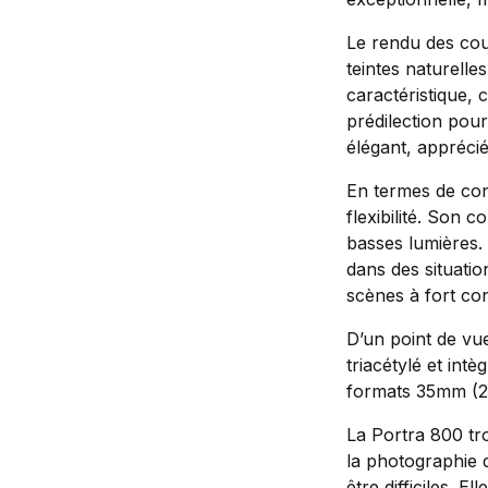
Le rendu des coul
teintes naturelle
caractéristique, 
prédilection pou
élégant, appréc
En termes de cont
flexibilité. Son 
basses lumières. 
dans des situatio
scènes à fort con
D’un point de vue
triacétylé et int
formats 35mm (24
La Portra 800 tr
la photographie d
être difficiles. E