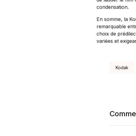
condensation.
En somme, la Koda
remarquable entr
choix de prédile
variées et exigea
Tags:
Kodak
Commen