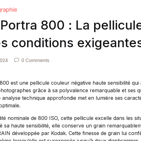
raphie
Portra 800 : La pellicul
es conditions exigeante
2024
0 Comments
00 est une pellicule couleur négative haute sensibilité qui
 photographes grâce à sa polyvalence remarquable et ses qu
e analyse technique approfondie met en lumière ses caractér
 optimale.
ité nominale de 800 ISO, cette pellicule excelle dans les sit
é sa haute sensibilité, elle conserve un grain remarquablemen
AIN développée par Kodak. Cette finesse de grain lui confè
même lorsqu’elle est surexposée jusqu’à deux diaphragmes.