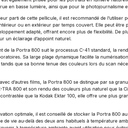
rue en basse lumière, ainsi que pour le photojournalisme et
leur parti de cette pellicule, il est recommandé de l’utiliser
ntérieur ou en extérieur par temps couvert. Elle peut être
oppement adapté, offrant encore plus de flexibilité. De plu
r un éclairage d’appoint naturel.
 de la Portra 800 suit le processus C-41 standard, la ren
boratoires. Sa large plage dynamique facilite la numérisatio
 tandis que sa bonne tenue des couleurs lors du scan néce
ec d’autres films, la Portra 800 se distingue par sa granul
 X-TRA 800 et son rendu des couleurs plus naturel que la Ci
 contrastée que la Kodak Ektar 100, elle offre une plus gr
tion optimale, il est conseillé de stocker la Portra 800 au 
e de vie au-delà des deux ans habituels à température ambia
m revenir à température ambiante avant utilisation pour évit