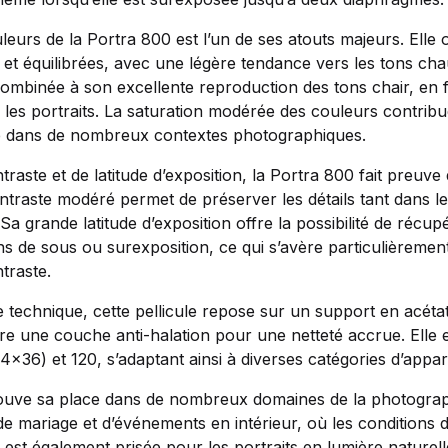
eurs de la Portra 800 est l’un de ses atouts majeurs. Elle 
s et équilibrées, avec une légère tendance vers les tons cha
combinée à son excellente reproduction des tons chair, en f
r les portraits. La saturation modérée des couleurs contrib
ié dans de nombreux contextes photographiques.
raste et de latitude d’exposition, la Portra 800 fait preuve
contraste modéré permet de préserver les détails tant dans l
Sa grande latitude d’exposition offre la possibilité de récu
ns de sous ou surexposition, ce qui s’avère particulièremen
traste.
 technique, cette pellicule repose sur un support en acétat
ègre une couche anti-halation pour une netteté accrue. Elle 
×36) et 120, s’adaptant ainsi à diverses catégories d’appa
ouve sa place dans de nombreux domaines de la photograph
e mariage et d’événements en intérieur, où les conditions 
lle est également prisée pour les portraits en lumière naturel