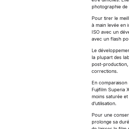
photographie de 
Pour tirer le meil
à main levée en i
ISO avec un dével
avec un flash pou
Le développement
la plupart des la
post-production,
corrections.
En comparaison av
Fujifilm Superia
moins saturée et
d’utilisation.
Pour une conserva
prolonge sa duré
de laisser le fil