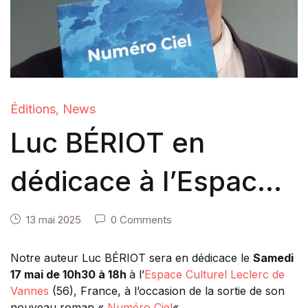
Éditions
News
,
Luc BÉRIOT en
dédicace à l’Espace
Culturel Leclerc de
13 mai 2025
0 Comments
Vannes
Notre auteur Luc BÉRIOT sera en dédicace le
Samedi
17 mai de 10h30 à 18h
à l’
Espace Culturel Leclerc de
Vannes
(56), France, à l’occasion de la sortie de son
nouveau roman «
Numéro Ciel
«
.