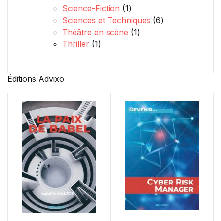
1 produit
Science-Fiction
1
6 produits
Sciences et Techniques
6
1 produit
Théâtre en scène
1
1 produit
Thriller
1
Éditions Advixo