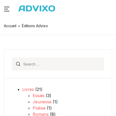
Accueil
Éditions Advixo
Search for:
21 produits
Livres
21
3 produits
Essais
3
1 produit
Jeunesse
1
1 produit
Poésie
1
8 produits
Romans
8