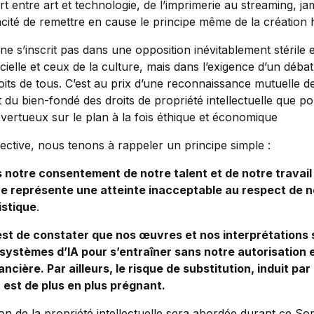
rt entre art et technologie, de l’imprimerie au streaming, j
acité de remettre en cause le principe même de la création
 s’inscrit pas dans une opposition inévitablement stérile e
tificielle et ceux de la culture, mais dans l’exigence d’un déb
roits de tous. C’est au prix d’une reconnaissance mutuelle 
t du bien-fondé des droits de propriété intellectuelle que p
vertueux sur le plan à la fois éthique et économique
ective, nous tenons à rappeler un principe simple :
ns notre consentement de notre talent et de notre travai
ive représente une atteinte inacceptable au respect de 
istique
.
est de constater que nos œuvres et nos interprétations 
s systèmes d’IA pour s’entraîner sans notre autorisation
ncière. Par ailleurs, le risque de substitution, induit pa
, est de plus en plus prégnant.
ion de la propriété intellectuelle sera abordée durant ce 