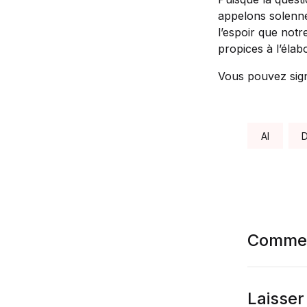
appelons solennel
l’espoir que notr
propices à l’élab
Vous pouvez sig
Tags:
AI
D
Commen
Laisse