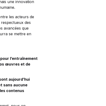
amais une innovation
 humaine.
ntre les acteurs de
at respectueux des
des avancées que
ourra se mettre en
l pour l’entraînement
nos œuvres et de
sont aujourd’hui
 et sans aucune
r les contenus
Sommet, nous en