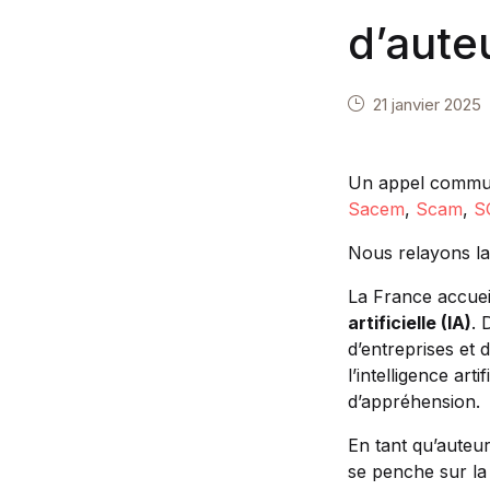
d’aute
21 janvier 2025
Un appel commun v
Sacem
,
Scam
,
S
Nous relayons la
La France accuei
artificielle (IA)
. 
d’entreprises et 
l’intelligence art
d’appréhension.
En tant qu’auteur
se penche sur la 